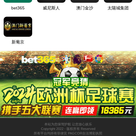
机器人及自动化
管/棒端加工自动化
电子与智能化工程
关于我们
公司简介
新闻中心
联系我们
太阳成tyc7111cc
江苏省苏州市张家港市凤凰镇孙家堂路5号
0512-58586658