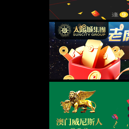
机器人及自动化
管/棒端加工自动化
电子与智能化工程
关于我们
公司简介
新闻中心
联系我们
太阳成tyc7111cc
江苏省苏州市张家港市凤凰镇孙家堂路5号
0512-58586658
13915678095