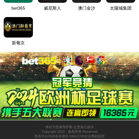
机器人及自动化
管/棒端加工自动化
电子与智能化工程
关于我们
公司简介
新闻中心
联系我们
太阳成tyc7111cc
江苏省苏州市张家港市凤凰镇孙家堂路5号
0512-58586658