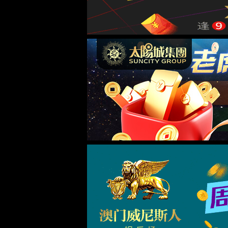
机器人及自动化
管/棒端加工自动化
电子与智能化工程
关于我们
公司简介
新闻中心
联系我们
太阳成tyc7111cc
江苏省苏州市张家港市凤凰镇孙家堂路5号
0512-58586658
13915678095