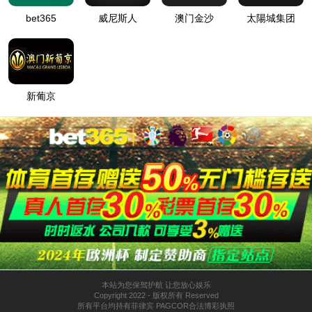
机器人及自动化
管/棒端加工自动化
电子与智能化工程
关于我们
公司简介
新闻中心
联系我们
太阳成tyc7111cc
江苏省苏州市张家港市凤凰镇孙家堂路5号
0512-58586658