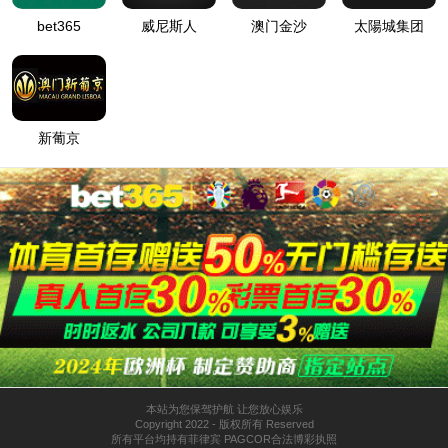
机器人及自动化
管/棒端加工自动化
电子与智能化工程
关于我们
公司简介
新闻中心
联系我们
太阳成tyc7111cc
江苏省苏州市张家港市凤凰镇孙家堂路5号
0512-58586658