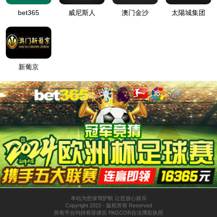
机器人及自动化
管/棒端加工自动化
电子与智能化工程
关于我们
公司简介
新闻中心
联系我们
太阳成tyc7111cc
江苏省苏州市张家港市凤凰镇孙家堂路5号
0512-58586658